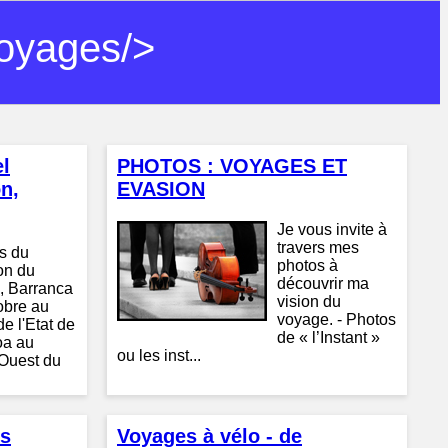
oyages/>
l
PHOTOS : VOYAGES ET
n,
EVASION
Je vous invite à
travers mes
s du
photos à
on du
découvrir ma
e, Barranca
vision du
obre au
voyage. - Photos
e l'Etat de
de « l’Instant »
oa au
ou les inst...
Ouest du
rs
Voyages à vélo - de