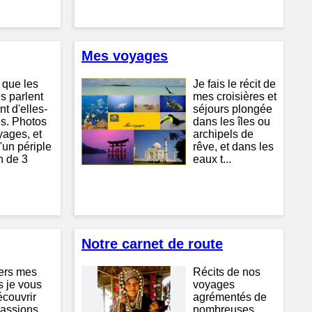
Mes voyages
 que les
Je fais le récit de
s parlent
mes croisières et
t d'elles-
séjours plongée
. Photos
dans les îles ou
yages, et
archipels de
d'un périple
rêve, et dans les
n de 3
eaux t...
Notre carnet de route
vers mes
Récits de nos
s je vous
voyages
écouvrir
agrémentés de
assions
nombreuses