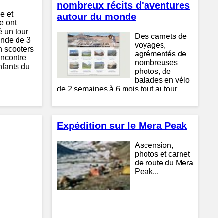
nombreux récits d'aventures
e et
autour du monde
e ont
é un tour
Des carnets de
nde de 3
voyages,
n scooters
agrémentés de
encontre
nombreuses
nfants du
photos, de
balades en vélo
de 2 semaines à 6 mois tout autour...
Expédition sur le Mera Peak
Ascension,
photos et carnet
de route du Mera
Peak...