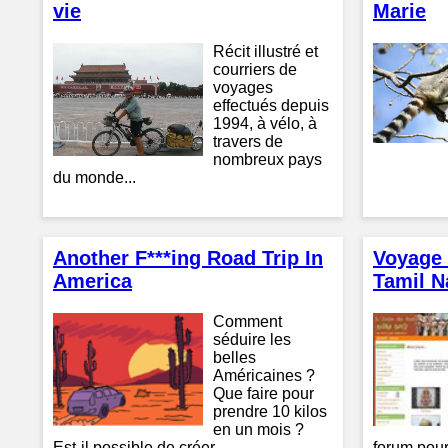
vie
Marie
Récit illustré et
courriers de
voyages
effectués depuis
1994, à vélo, à
travers de
nombreux pays
du monde...
Another F***ing Road Trip In
Voyage 
America
Tamil N
Comment
séduire les
belles
Américaines ?
Que faire pour
prendre 10 kilos
en un mois ?
Est-il possible de créer...
forum pour.