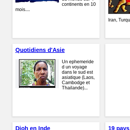
continents en 10
mois....
Iran, Turqu
Quotidiens d'Asie
Un ephemeride
d un voyage
dans le sud est
asiatique (Laos,
Cambodge et
Thailande)...
Djoh en Inde
19 pays