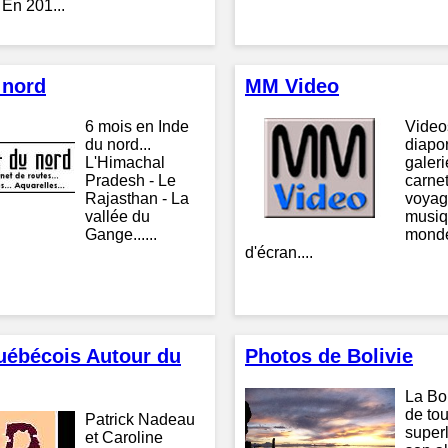
 En 201...
 nord
MM Video
6 mois en Inde
Video
du nord...
diapo
L'Himachal
galeri
Pradesh - Le
carne
Rajasthan - La
voyag
vallée du
musiq
Gange......
monde
d'écran....
ébécois Autour du
Photos de Bolivie
La Bol
de tou
Patrick Nadeau
superl
et Caroline