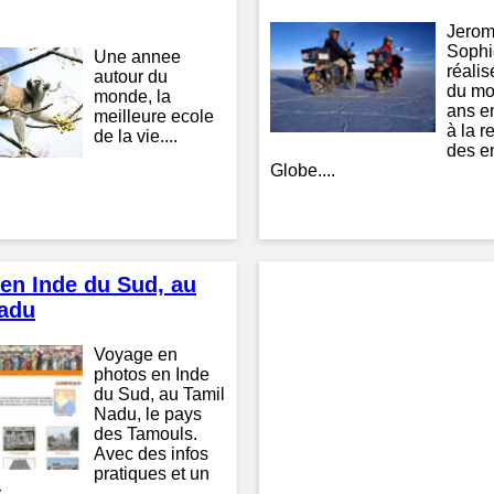
Jerom
Sophi
Une annee
réalis
autour du
du mo
monde, la
ans e
meilleure ecole
à la r
de la vie....
des e
Globe....
en Inde du Sud, au
adu
Voyage en
photos en Inde
du Sud, au Tamil
Nadu, le pays
des Tamouls.
Avec des infos
pratiques et un
..