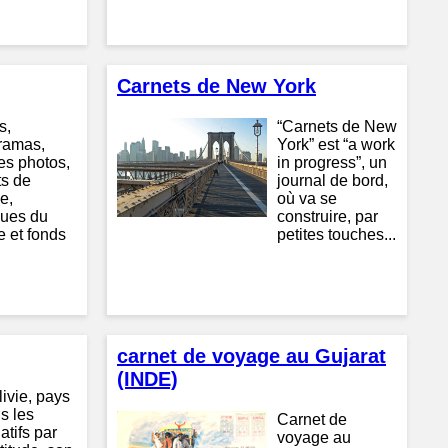
Carnets de New York
s,
“Carnets de New
ramas,
York” est “a work
es photos,
in progress”, un
ts de
journal de bord,
e,
où va se
ues du
construire, par
 et fonds
petites touches...
carnet de voyage au Gujarat
(INDE)
ivie, pays
s les
Carnet de
atifs par
voyage au