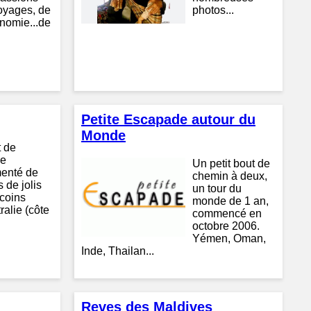
oyages, de
photos...
onomie...de
Petite Escapade autour du
Monde
t de
ge
Un petit bout de
enté de
chemin à deux,
 de jolis
un tour du
 coins
monde de 1 an,
ralie (côte
commencé en
octobre 2006.
Yémen, Oman,
Inde, Thailan...
Reves des Maldives