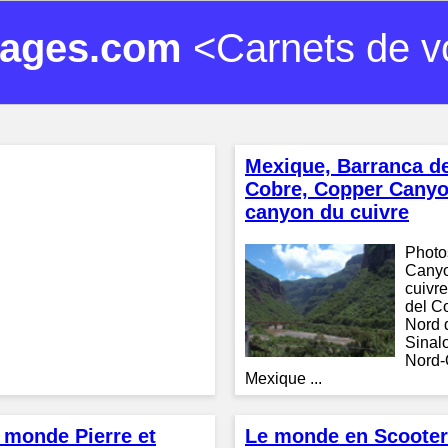
ages.com
<Carnets de v
Mexique, Barranca de
Cobre, Copper Canyo
canyon du cuivre
Photo
Cany
cuivr
del C
Nord d
Sinal
Nord-
Mexique ...
 monde Pierre et
Le monde en Scoote