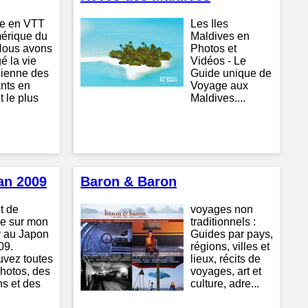
le en VTT
Les Iles
érique du
Maldives en
Nous avons
Photos et
é la vie
Vidéos - Le
dienne des
Guide unique de
ants en
Voyage aux
t le plus
Maldives....
pan 2009
Baron & Baron
t de
voyages non
e sur mon
traditionnels :
r au Japon
Guides par pays,
09.
régions, villes et
uvez toutes
lieux, récits de
hotos, des
voyages, art et
ns et des
culture, adre...