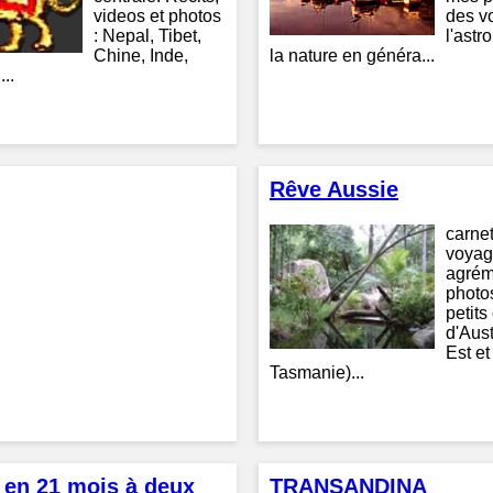
videos et photos
des v
: Nepal, Tibet,
l'astr
Chine, Inde,
la nature en généra...
...
Rêve Aussie
carne
voya
agrém
photos
petits
d'Aust
Est et
Tasmanie)...
 en 21 mois à deux
TRANSANDINA