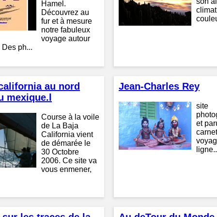
son al
Hamel.
climat
Découvrez au
couleu
fur et à mesure
notre fabuleux
voyage autour
Des ph...
california au nord
Jean-Charles Rey
u mexique.l
site
photo
Course à la voile
et par
de La Baja
carne
California vient
voyag
de démarée le
ligne..
30 Octobre
2006. Ce site va
vous enmener,