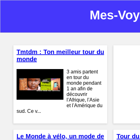
Mes-Voy
Tmtdm : Ton meilleur tour du
monde
3 amis partent
en tour du
monde pendant
1 an afin de
découvrir
l'Afrique, l'Asie
et l'Amérique du
sud. Ce v...
Le Monde à vélo, un mode de
Tour du