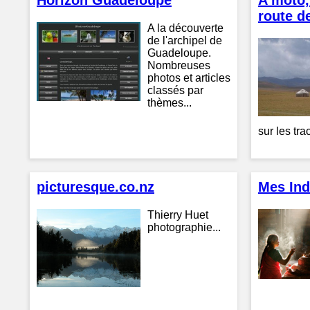
Horizon Guadeloupe
A moto, 
route de
A la découverte
de l'archipel de
Guadeloupe.
Nombreuses
photos et articles
classés par
thèmes...
sur les trac
picturesque.co.nz
Mes In
Thierry Huet
photographie...