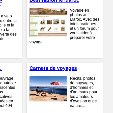
-
Destination le Maroc
e
Voyage en
photos au
 a velo
Maroc. Avec des
e entre la
infos pratiques
ie et la
et un forum pour
e a la
vous aider à
verte des
préparer votre
 du
voyage....
…
Carnets de voyages
ouvrage
Recits, photos
 quatorze
de paysages,
escentes
d'hommes et
us
d'animaux pour
icatives
les amateurs
tuées en
d'evasion et de
ot 404
nature....