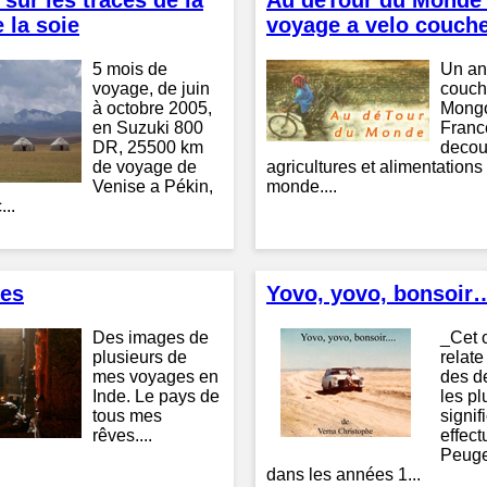
sur les traces de la
Au deTour du Monde 
 la soie
voyage a velo couch
5 mois de
Un an
voyage, de juin
couch
à octobre 2005,
Mongol
en Suzuki 800
Franc
DR, 25500 km
decou
de voyage de
agricultures et alimentations
Venise a Pékin,
monde....
...
des
Yovo, yovo, bonsoir
Des images de
_Cet 
plusieurs de
relate
mes voyages en
des d
Inde. Le pays de
les pl
tous mes
signif
rêves....
effec
Peuge
dans les années 1...