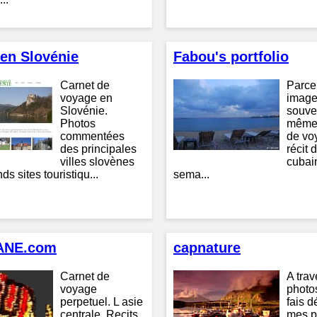
en Slovénie
Fabou's portfolio
Carnet de
Parce
voyage en
image
Slovénie.
souven
Photos
mêmes
commentées
de vo
des principales
récit 
villes slovènes
cubai
ds sites touristiqu...
sema...
ANE.com
capnature
Carnet de
A tra
voyage
photo
perpetuel. L asie
fais d
centrale. Recits,
mes p