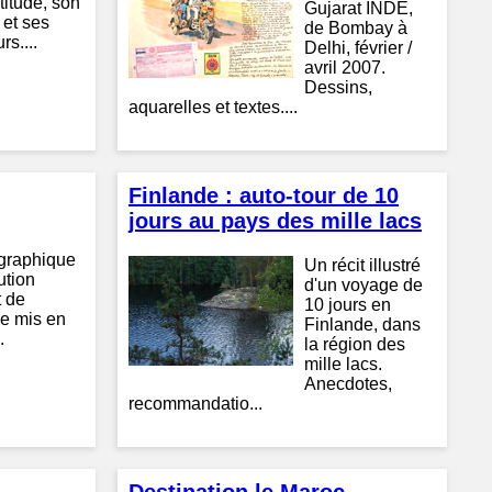
titude, son
Gujarat INDE,
 et ses
de Bombay à
rs....
Delhi, février /
avril 2007.
Dessins,
aquarelles et textes....
Finlande : auto-tour de 10
jours au pays des mille lacs
graphique
Un récit illustré
ution
d'un voyage de
t de
10 jours en
e mis en
Finlande, dans
.
la région des
mille lacs.
Anecdotes,
recommandatio...