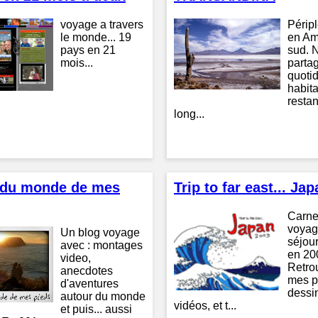
voyage a travers
Périp
le monde... 19
en Am
pays en 21
sud. 
mois...
partag
quoti
habit
restan
long...
 du monde de mes
Trip to far east... Ja
Carne
voyag
Un blog voyage
séjou
avec : montages
en 20
video,
Retro
anecdotes
mes p
d'aventures
dessi
autour du monde
vidéos, et t...
et puis... aussi